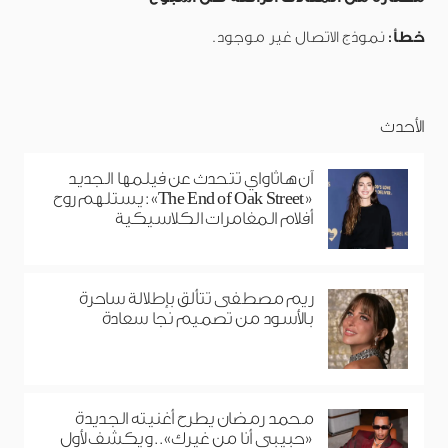
خطأ:
نموذج الاتصال غير موجود.
الأحدث
آن هاثاواي تتحدث عن فيلمها الجديد
«The End of Oak Street»: يستلهم روح
أفلام المغامرات الكلاسيكية
ريم مصطفى تتألق بإطلالة ساحرة
بالأسود من تصميم نجا سعادة
محمد رمضان يطرح أغنيته الجديدة
«حبيبي أنا من غيرك».. ويكشف لأول