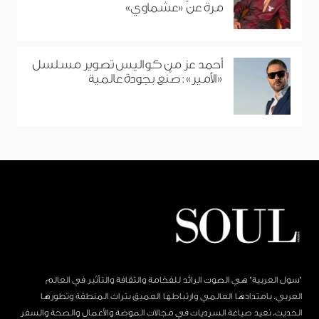
مرة عن «عشماوي»
أحمد عز من كواليس تصوير مسلسل
«الأمير»: صُنع بجودة عالمية
"سول العربية" هي الصوت الرائد للفخامة والثقافة والتأثير في العالم
العربي. بامتدادها العالمي وارتباطها العميق بتراث المنطقة وتطورها
الحديث، نعيد صياغة السرديات في مجالات الموضة والأعمال والصحة والسفر