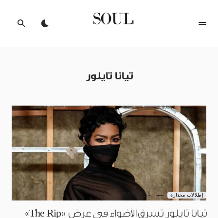
تيانا تايلور
يناير 14, 2026
إطلالات مختارة
تيانا تايلور تسرق الأضواء في عرض «The Rip»