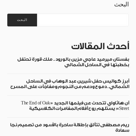
البحث
البحث
أحدث المقالات
بفستان ميرميد عاجي مزين بالورود.. ملك قورة تحتفل
بخطبتها في الساحل الشمالي
أبرز كواليس حفل شيرين عبد الوهاب في الساحل
الشمالي.. دموع ودعم من النجوم ومفاجآت على المسرح
آن هاثاواي تتحدث عن فيلمها الجديد «The End of Oak
Street»: يستلهم روح أفلام المغامرات الكلاسيكية
ريم مصطفى تتألق بإطلالة ساحرة بالأسود من تصميم نجا
سعادة