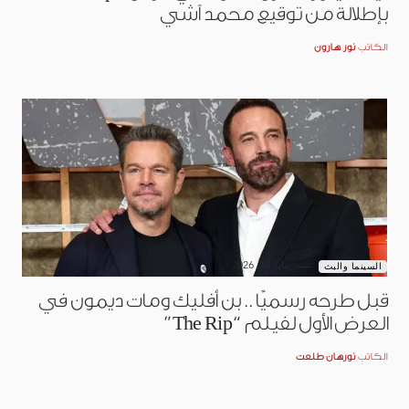
بإطلالة من توقيع محمد آشي
الكاتب
نور هارون
يناير 14, 2026
السينما والبث
قبل طرحه رسميًا.. بن أفليك ومات ديمون في
العرض الأول لفيلم “The Rip”
الكاتب
نورهان طلعت