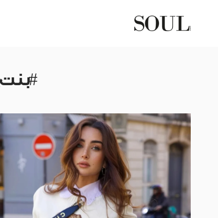
#بنت_