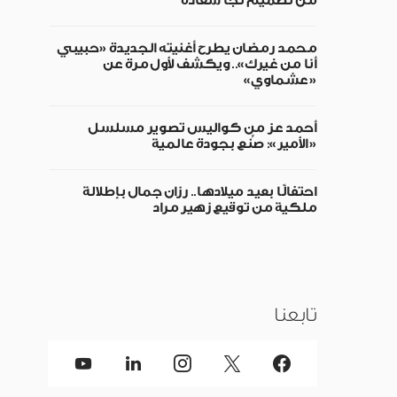
من تصميم نجا سعادة
محمد رمضان يطرح أغنيته الجديدة «حبيبي
أنا من غيرك».. ويكشف لأول مرة عن
«عشماوي»
أحمد عز من كواليس تصوير مسلسل
«الأمير»: صُنع بجودة عالمية
احتفالًا بعيد ميلادها.. رزان جمال بإطلالة
ملكية من توقيع زهير مراد
تابعنا