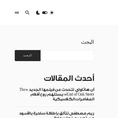
البحث
البحث
أحدث المقالات
آن هاثاواي تتحدث عن فيلمها الجديد «The
End of Oak Street»: يستلهم روح أفلام
المغامرات الكلاسيكية
ريم مصطفى تتألق بإطلالة ساحرة بالأسود