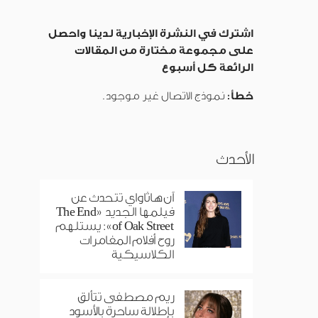
اشترك في النشرة الإخبارية لدينا واحصل
على مجموعة مختارة من المقالات
الرائعة كل أسبوع
خطأ:
نموذج الاتصال غير موجود.
الأحدث
آن هاثاواي تتحدث عن
فيلمها الجديد «The End
of Oak Street»: يستلهم
روح أفلام المغامرات
الكلاسيكية
ريم مصطفى تتألق
بإطلالة ساحرة بالأسود