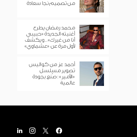
من تصميم نجا سعادة
محمد رمضان يطرح
أغنيته الجديدة «حبيبي
أنا من غيرك».. ويكشف
لأول مرة عن «عشماوي»
أحمد عز من كواليس
تصوير مسلسل
«الأمير»: صُنع بجودة
عالمية