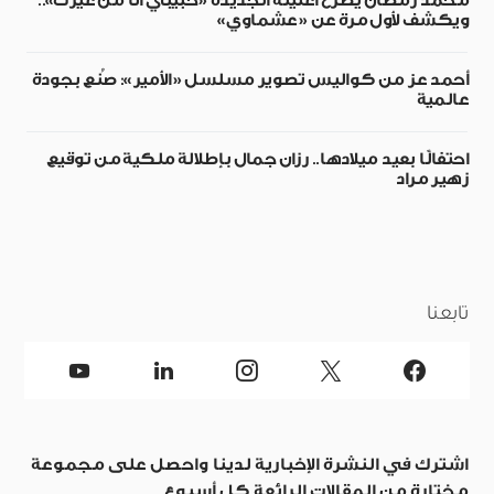
محمد رمضان يطرح أغنيته الجديدة «حبيبي أنا من غيرك»..
ويكشف لأول مرة عن «عشماوي»
أحمد عز من كواليس تصوير مسلسل «الأمير»: صُنع بجودة
عالمية
احتفالًا بعيد ميلادها.. رزان جمال بإطلالة ملكية من توقيع
زهير مراد
تابعنا
اشترك في النشرة الإخبارية لدينا واحصل على مجموعة
مختارة من المقالات الرائعة كل أسبوع