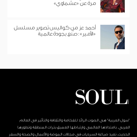
مرة عن «عشماوي»
أحمد عز من كواليس تصوير مسلسل
«الأمير»: صُنع بجودة عالمية
"سول العربية" هي الصوت الرائد للفخامة والثقافة والتأثير في العالم
العربي. بامتدادها العالمي وارتباطها العميق بتراث المنطقة وتطورها
الحديث، نعيد صياغة السرديات في مجالات الموضة والأعمال والصحة والسفر