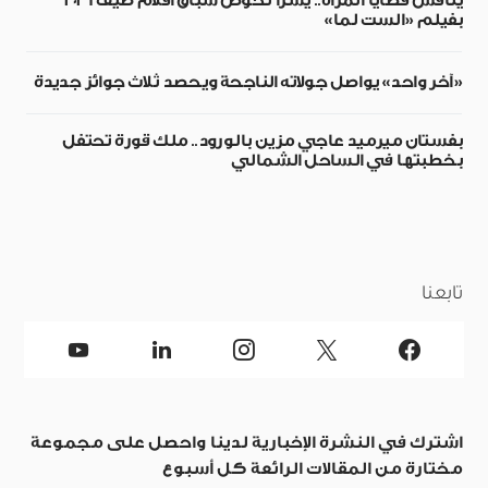
يناقش قضايا المرأة.. يسرا تخوض سباق أفلام صيف 2026
بفيلم «الست لما»
«آخر واحد» يواصل جولاته الناجحة ويحصد ثلاث جوائز جديدة
بفستان ميرميد عاجي مزين بالورود.. ملك قورة تحتفل
بخطبتها في الساحل الشمالي
تابعنا
اشترك في النشرة الإخبارية لدينا واحصل على مجموعة
مختارة من المقالات الرائعة كل أسبوع