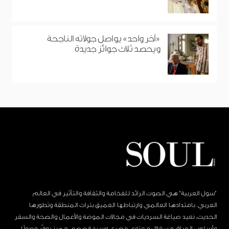
«آخر واحد» يواصل جولاته الناجحة
ويحصد ثلاث جوائز جديدة
"سول العربية" هي الصوت الرائد للفخامة والثقافة والتأثير في العالم
العربي. بامتدادها العالمي وارتباطها العميق بتراث المنطقة وتطورها
الحديث، نعيد صياغة السرديات في مجالات الموضة والأعمال والصحة والسفر
وأسلوب الحياة، من خلال محتوى حصري وسرد قصصي مميز يوفّر وصولًا