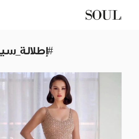
#إطلالة_سي