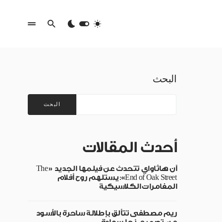
البحث
البحث
أحدث المقالات
آن هاثاواي تتحدث عن فيلمها الجديد «The
End of Oak Street»: يستلهم روح أفلام
المغامرات الكلاسيكية
ريم مصطفى تتألق بإطلالة ساحرة بالأسود