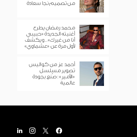
من تصميم نجا سعادة
محمد رمضان يطرح
أغنيته الجديدة «حبيبي
أنا من غيرك».. ويكشف
لأول مرة عن «عشماوي»
أحمد عز من كواليس
تصوير مسلسل
«الأمير»: صُنع بجودة
عالمية