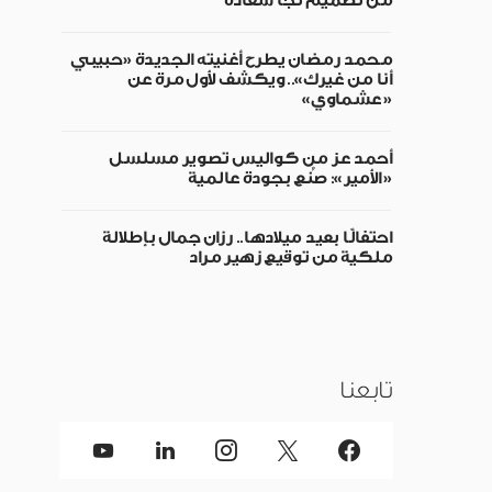
من تصميم نجا سعادة
محمد رمضان يطرح أغنيته الجديدة «حبيبي
أنا من غيرك».. ويكشف لأول مرة عن
«عشماوي»
أحمد عز من كواليس تصوير مسلسل
«الأمير»: صُنع بجودة عالمية
احتفالًا بعيد ميلادها.. رزان جمال بإطلالة
ملكية من توقيع زهير مراد
تابعنا