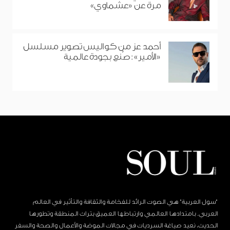
مرة عن «عشماوي»
أحمد عز من كواليس تصوير مسلسل
«الأمير»: صُنع بجودة عالمية
"سول العربية" هي الصوت الرائد للفخامة والثقافة والتأثير في العالم
العربي. بامتدادها العالمي وارتباطها العميق بتراث المنطقة وتطورها
الحديث، نعيد صياغة السرديات في مجالات الموضة والأعمال والصحة والسفر