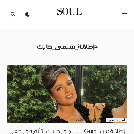
#إطلالة_سلمى_حايك
أبريل 20, 2026
أيقونات سول
بإطلالة من Gucci.. سلمى حايك تتألق في حفل