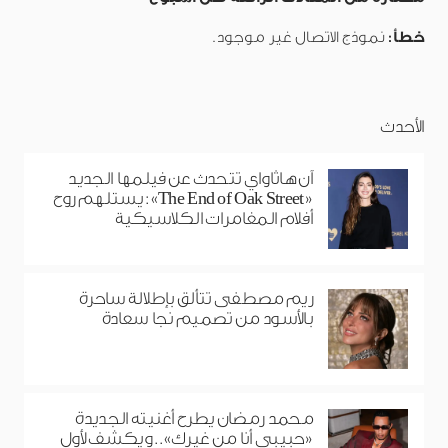
خطأ:
نموذج الاتصال غير موجود.
الأحدث
آن هاثاواي تتحدث عن فيلمها الجديد
«The End of Oak Street»: يستلهم روح
أفلام المغامرات الكلاسيكية
ريم مصطفى تتألق بإطلالة ساحرة
بالأسود من تصميم نجا سعادة
محمد رمضان يطرح أغنيته الجديدة
«حبيبي أنا من غيرك».. ويكشف لأول