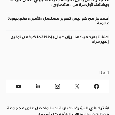
محمد رمضان يطرح أغنيته الجديدة «حبيبي أنا من غيرك»..
ويكشف لأول مرة عن «عشماوي»
أحمد عز من كواليس تصوير مسلسل «الأمير»: صُنع بجودة
عالمية
احتفالًا بعيد ميلادها.. رزان جمال بإطلالة ملكية من توقيع
زهير مراد
تابعنا
اشترك في النشرة الإخبارية لدينا واحصل على مجموعة
مختارة من المقالات الرائعة كل أسبوع