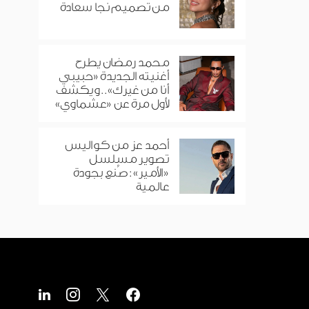
من تصميم نجا سعادة
محمد رمضان يطرح
أغنيته الجديدة «حبيبي
أنا من غيرك».. ويكشف
لأول مرة عن «عشماوي»
أحمد عز من كواليس
تصوير مسلسل
«الأمير»: صُنع بجودة
عالمية