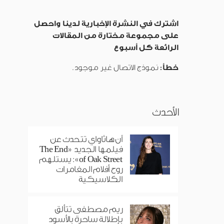
اشترك في النشرة الإخبارية لدينا واحصل
على مجموعة مختارة من المقالات
الرائعة كل أسبوع
خطأ:
نموذج الاتصال غير موجود.
الأحدث
آن هاثاواي تتحدث عن
فيلمها الجديد «The End
of Oak Street»: يستلهم
روح أفلام المغامرات
الكلاسيكية
ريم مصطفى تتألق
بإطلالة ساحرة بالأسود