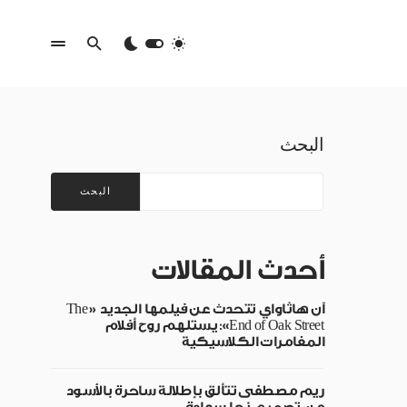
البحث
البحث
أحدث المقالات
آن هاثاواي تتحدث عن فيلمها الجديد «The
End of Oak Street»: يستلهم روح أفلام
المغامرات الكلاسيكية
ريم مصطفى تتألق بإطلالة ساحرة بالأسود