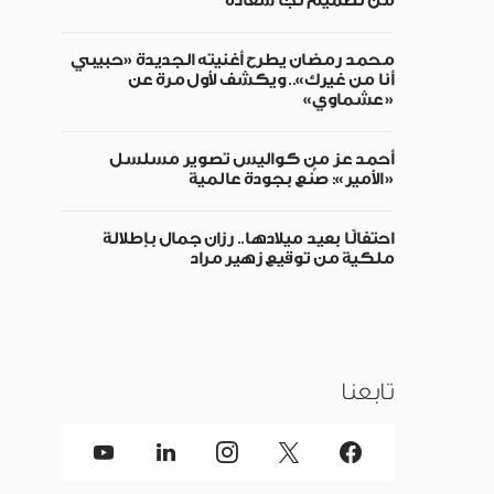
من تصميم نجا سعادة
محمد رمضان يطرح أغنيته الجديدة «حبيبي
أنا من غيرك».. ويكشف لأول مرة عن
«عشماوي»
أحمد عز من كواليس تصوير مسلسل
«الأمير»: صُنع بجودة عالمية
احتفالًا بعيد ميلادها.. رزان جمال بإطلالة
ملكية من توقيع زهير مراد
تابعنا