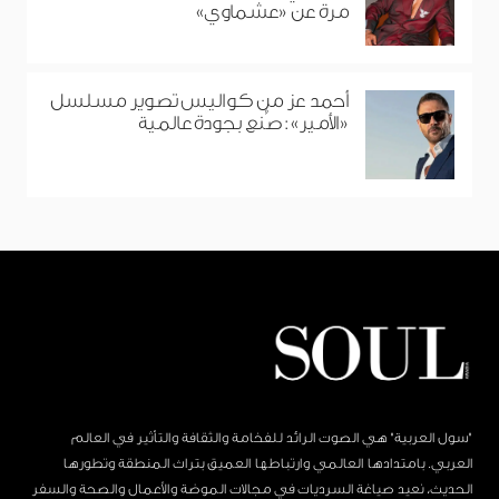
مرة عن «عشماوي»
أحمد عز من كواليس تصوير مسلسل
«الأمير»: صُنع بجودة عالمية
"سول العربية" هي الصوت الرائد للفخامة والثقافة والتأثير في العالم
العربي. بامتدادها العالمي وارتباطها العميق بتراث المنطقة وتطورها
الحديث، نعيد صياغة السرديات في مجالات الموضة والأعمال والصحة والسفر