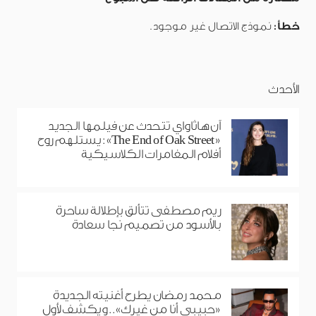
خطأ:
نموذج الاتصال غير موجود.
الأحدث
آن هاثاواي تتحدث عن فيلمها الجديد
«The End of Oak Street»: يستلهم روح
أفلام المغامرات الكلاسيكية
ريم مصطفى تتألق بإطلالة ساحرة
بالأسود من تصميم نجا سعادة
محمد رمضان يطرح أغنيته الجديدة
«حبيبي أنا من غيرك».. ويكشف لأول