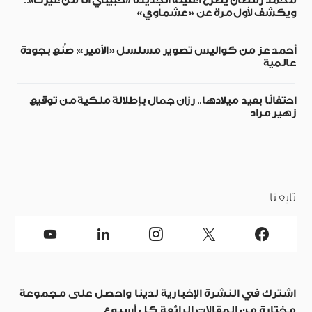
محمد رمضان يطرح أغنيته الجديدة «حبيبي أنا من غيرك»..
ويكشف لأول مرة عن «عشماوي»
أحمد عز من كواليس تصوير مسلسل «الأمير»: صُنع بجودة
عالمية
احتفالًا بعيد ميلادها.. رزان جمال بإطلالة ملكية من توقيع
زهير مراد
تابعنا
اشترك في النشرة الإخبارية لدينا واحصل على مجموعة
مختارة من المقالات الرائعة كل أسبوع