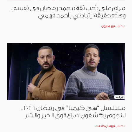
مرام علي: أحب ثقة محمد رمضان في نفسه..
وهذه حقيقة ارتباطي بأحمد فهمي
الكاتب
نور هارون
فبراير 16, 2026
ترفيه
مسلسل “هي كيميا” في رمضان 2026..
النجوم يكشفون صراع قوى الخير والشر
الكاتب
نورهان طلعت