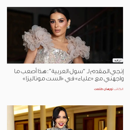
مارس 10, 2026
ترفيه
إنجي المقدم لـ “سول العربية”: هذا أصعب ما
واجهني مع «علياء» في «الست موناليزا»
الكاتب
نورهان طلعت