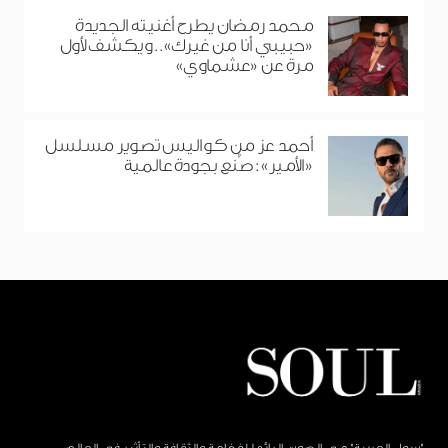
محمد رمضان يطرح أغنيته الجديدة
«حبيبي أنا من غيرك».. ويكشف لأول
مرة عن «عشماوي»
أحمد عز من كواليس تصوير مسلسل
«الأمير»: صُنع بجودة عالمية