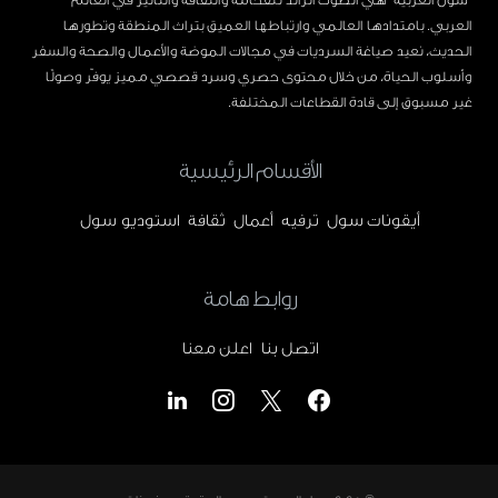
"سول العربية" هي الصوت الرائد للفخامة والثقافة والتأثير في العالم
العربي. بامتدادها العالمي وارتباطها العميق بتراث المنطقة وتطورها
الحديث، نعيد صياغة السرديات في مجالات الموضة والأعمال والصحة والسفر
وأسلوب الحياة، من خلال محتوى حصري وسرد قصصي مميز يوفّر وصولًا
غير مسبوق إلى قادة القطاعات المختلفة.
الأقسام الرئيسية
أيقونات سول
ترفيه
أعمال
ثقافة
استوديو سول
روابط هامة
اتصل بنا
اعلن معنا