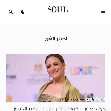
أخبار الفن
مارس 30, 2026
السينما والأداء
في حضور النجوم.. تكريم ريهام عبد الغفور