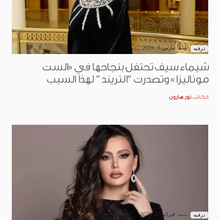
مارس 9, 2026
ترفيه
شيماء سيف تحتفل بنجاحها في «الست
موناليزا» وتصدرت “التريند” لهذا السبب
الكاتب
نور هارون
فبراير 23, 2026
ترفيه