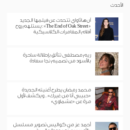
الأحدث
آن هاثاواي تتحدث عن فيلمها الجديد
«The End of Oak Street»: يستلهم روح
أفلام المغامرات الكلاسيكية
ريم مصطفى تتألق بإطلالة ساحرة
بالأسود من تصميم نجا سعادة
محمد رمضان يطرح أغنيته الجديدة
«حبيبي أنا من غيرك».. ويكشف لأول
مرة عن «عشماوي»
أحمد عز من كواليس تصوير مسلسل