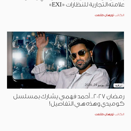
علامته التجارية للنظارات «EXI»
الكاتب
نورهان طلعت
يونيو 24, 2026
ترفيه
رمضان 2027.. أحمد فهمي يشارك بمسلسل
كوميدي وهذه هي التفاصيل!
الكاتب
نورهان طلعت