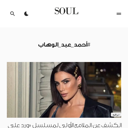
#أحمد_عبد_الوهاب
أبريل 16, 2026
ترفيه
الكشف عن الملامح الأولى لمسلسل «ورد على