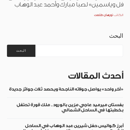
فل وياسمين» لصبا مبارك وأحمد عبد الوهاب
الكاتب
نورهان طلعت
البحث
البحث
أحدث المقالات
«آخر واحد» يواصل جولاته الناجحة ويحصد ثلاث جوائز جديدة
بفستان ميرميد عاجي مزين بالورود.. ملك قورة تحتفل
بخطبتها في الساحل الشمالي
أبرز كواليس حفل شيرين عبد الوهاب في الساحل