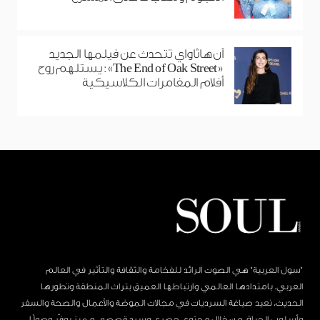
آن هاثاواي تتحدث عن فيلمها الجديد
«The End of Oak Street»: يستلهم روح
أفلام المغامرات الكلاسيكية
"سول العربية" هي الصوت الرائد للفخامة والثقافة والتأثير في العالم
العربي. بامتدادها العالمي وارتباطها العميق بتراث المنطقة وتطورها
الحديث، نعيد صياغة السرديات في مجالات الموضة والأعمال والصحة والسفر
وأسلوب الحياة، من خلال محتوى حصري وسرد قصصي مميز يوفّر وصولًا