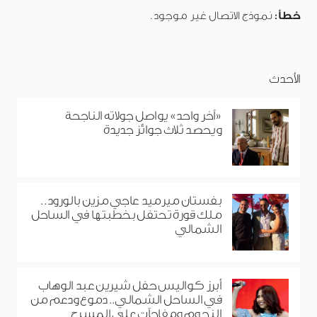
خطأ:
نموذج الاتصال غير موجود.
الأحدث
«آخر واحد» يواصل جولاته الناجحة
ويحصد ثلاث جوائز جديدة
بفستان ميرميد عاجي مزين بالورود..
ملك قورة تحتفل بخطبتها في الساحل
الشمالي
أبرز كواليس حفل شيرين عبد الوهاب
في الساحل الشمالي.. دموع ودعم من
النجوم ومفاجآت على المسرح