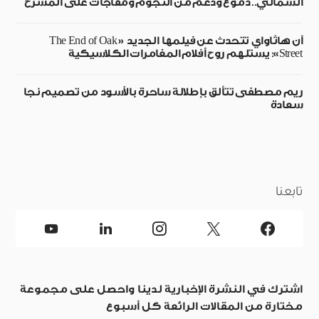
الشمالي.. دموع ودعم من النجوم ومفاجآت على المسرح
آن هاثاواي تتحدث عن فيلمها الجديد «The End of Oak
Street»: يستلهم روح أفلام المغامرات الكلاسيكية
ريم مصطفى تتألق بإطلالة ساحرة بالأسود من تصميم نجا
سعادة
تابعنا
اشترك في النشرة الإخبارية لدينا واحصل على مجموعة
مختارة من المقالات الرائعة كل أسبوع