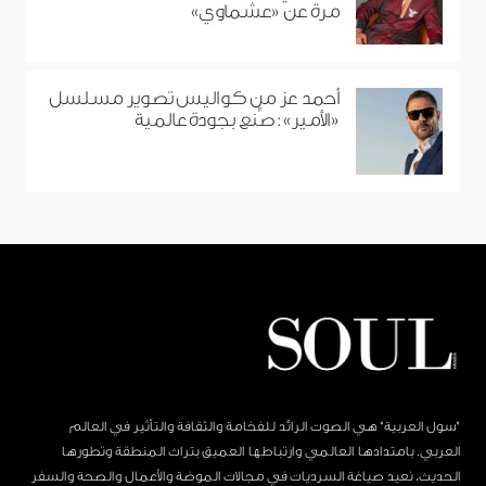
مرة عن «عشماوي»
أحمد عز من كواليس تصوير مسلسل
«الأمير»: صُنع بجودة عالمية
"سول العربية" هي الصوت الرائد للفخامة والثقافة والتأثير في العالم
العربي. بامتدادها العالمي وارتباطها العميق بتراث المنطقة وتطورها
الحديث، نعيد صياغة السرديات في مجالات الموضة والأعمال والصحة والسفر