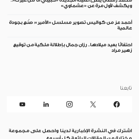
محمد رمضان يطرح أغنيته الجديدة «حبيبي أنا من غيرك»..
ويكشف لأول مرة عن «عشماوي»
أحمد عز من كواليس تصوير مسلسل «الأمير»: صُنع بجودة
عالمية
احتفالًا بعيد ميلادها.. رزان جمال بإطلالة ملكية من توقيع
زهير مراد
تابعنا
اشترك في النشرة الإخبارية لدينا واحصل على مجموعة
مختارة من المقالات الرائعة كل أسبوع