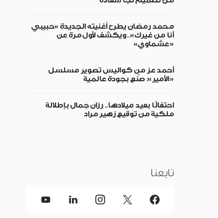
من تصميم نجا سعادة
محمد رمضان يطرح أغنيته الجديدة «حبيبي
أنا من غيرك».. ويكشف لأول مرة عن
«عشماوي»
أحمد عز من كواليس تصوير مسلسل
«الأمير»: صُنع بجودة عالمية
احتفالًا بعيد ميلادها.. رزان جمال بإطلالة
ملكية من توقيع زهير مراد
تابعنا