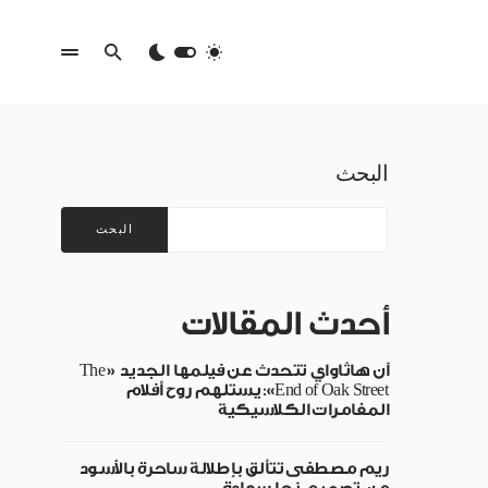
البحث
البحث
أحدث المقالات
آن هاثاواي تتحدث عن فيلمها الجديد «The
End of Oak Street»: يستلهم روح أفلام
المغامرات الكلاسيكية
ريم مصطفى تتألق بإطلالة ساحرة بالأسود