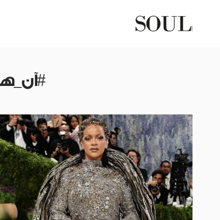
#آن_ها