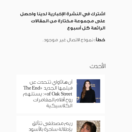
اشترك في النشرة الإخبارية لدينا واحصل
على مجموعة مختارة من المقالات
الرائعة كل أسبوع
خطأ:
نموذج الاتصال غير موجود.
الأحدث
آن هاثاواي تتحدث عن
فيلمها الجديد «The End
of Oak Street»: يستلهم
روح أفلام المغامرات
الكلاسيكية
ريم مصطفى تتألق
بإطلالة ساحرة بالأسود