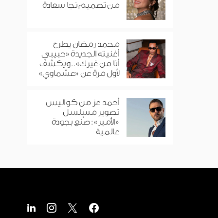
من تصميم نجا سعادة
محمد رمضان يطرح
أغنيته الجديدة «حبيبي
أنا من غيرك».. ويكشف
لأول مرة عن «عشماوي»
أحمد عز من كواليس
تصوير مسلسل
«الأمير»: صُنع بجودة
عالمية