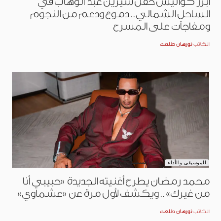
أبرز كواليس حفل شيرين عبد الوهاب في
الساحل الشمالي.. دموع ودعم من النجوم
ومفاجآت على المسرح
الكاتب
نورهان طلعت
أغسطس 6, 2026
الموسيقى والأداء
محمد رمضان يطرح أغنيته الجديدة «حبيبي أنا
من غيرك».. ويكشف لأول مرة عن «عشماوي»
الكاتب
نورهان طلعت