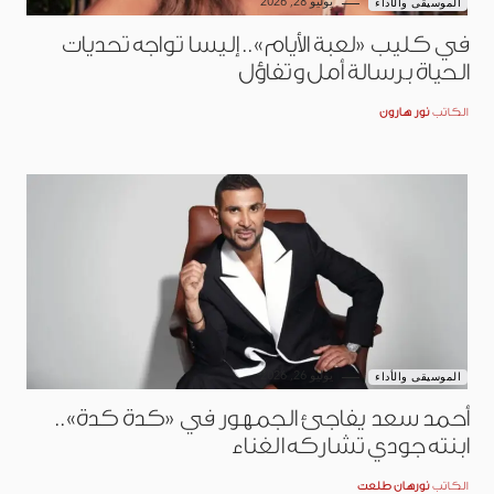
يوليو 28, 2026
الموسيقى والأداء
في كليب «لعبة الأيام».. إليسا تواجه تحديات
الحياة برسالة أمل وتفاؤل
الكاتب
نور هارون
يوليو 26, 2026
الموسيقى والأداء
أحمد سعد يفاجئ الجمهور في «كدة كدة»..
ابنته جودي تشاركه الغناء
الكاتب
نورهان طلعت