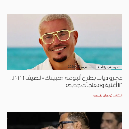
يوليو 22, 2026
الموسيقى والأداء
عمرو دياب يطرح ألبومه «حبيتك» لصيف 2026..
12 أغنية ومفاجآت جديدة
الكاتب
نورهان طلعت